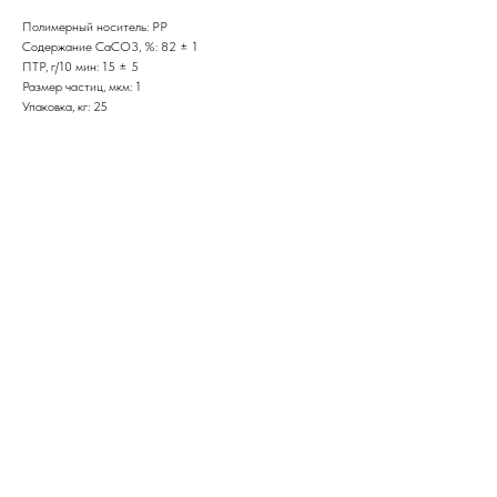
Полимерный носитель: PP
Содержание CaCO3, %: 82 ± 1
ПТР, г/10 мин: 15 ± 5
Размер частиц, мкм: 1
Упаковка, кг: 25