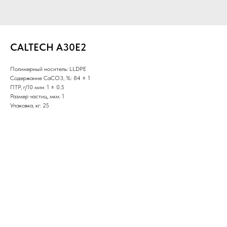
CALTECH A30E2
Полимерный носитель: LLDPE
Содержание CaCO3, %: 84 ± 1
ПТР, г/10 мин: 1 ± 0.5
Размер частиц, мкм: 1
Упаковка, кг: 25