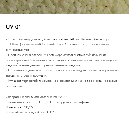
UV 01
- Это стабилизирующая добавка на основе HALS - Hindered Amine Light
Stabilizers (Блокирующий Аминный Свето Стабилизатор), полиолефина и
антиоксидантов.
- Предназначена для защиты полимера от воздействия УФ-излучения,
фотодеградации (совместное воздействие света и кислорода на полимерное
изделие) и замедления старения конечного изделия.
- Помогает предотвратить выцветание, помутнение, расслоение и образование
трещин в готовой продукции.
- Улучшает термостабилизацию, не оказывая влияния на прочность на разрыв и
растяжение.
Содержание активного компонента, %: 20
Совместимость с: PP, LDPE, LLDPE и другие полиолефины
Упаковка, кг: 20/25
Внешний вид (гранулы), мм: 3±0.5