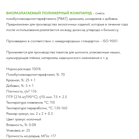
БИОРАЗЛАГАЕМЫЙ ПОЛИМЕРНЫЙ КОМПАУНД
- смесь
полибутиленадипаттерефталата (PBAT), крахмала, минералов и добавок.
Предназначен для производства экологичных изделий, которые в течение года
после использования разлагаются на воду, диоксид углерода и биомассу.
Произведено в соответствии с международным стандартом - ISO 9001.
Применяется для производства пакетов для шопинга, упаковочные мешки,
мульчирующая плёнка, материалы медицинского назначения и т. д.
Норма расхода: 100%
Полибутиленадипаттерефталат, %: 70
Крахмал, %: 25 ± 1
Добавки, %: 5 ± 1
Плотность, г/м³: 1.16
ПТР (2.16 кг/190°C), г/10 мин: 7.5 ± 2.5
Температура плавления, °C: 110
Температура переработки, °C: 130-160
Размер гранул, мм: 2 x 2 ± 0.3
Цвет гранул: молочный
Влажность, %: 0.08
Упаковка, кг: 25
Прочность на разрыв, МПа: >17